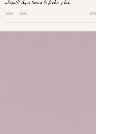
ver la vida bajo otro punto de vista... cabeza
abajo!!! Aquí tienes la fecha y los...