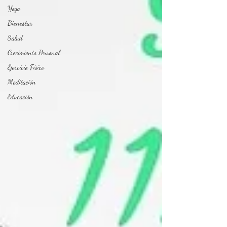
Yoga
Bienestar
Salud
Crecimiento Personal
Ejercicio Físico
Meditación
Educación