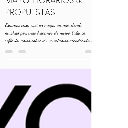
MAYO: HORARIOS &
PROPUESTAS
Estamos casi, casi en mayo, un mes donde
muchas personas hacemos de nuevo balance,
reflexionamos sobre si nos estamos atendiendo y
cuidando lo suficiente, vemos la posibilidad de
reorganizar nuestra agenda y tratar de guardar
un espacio de tiempo para invertir en nuestra
salud. La mejor herramienta, el mejor
medicamento plivalente ya lo concoes: MOVERTE.
Si supieras la de cambios que habría en tu estado
de ánimo, en tu energía, en las molestias
habituales, en tu cuerpo, en tu