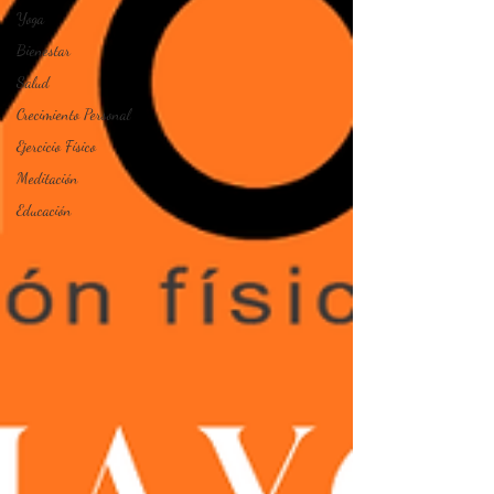
Yoga
Bienestar
Salud
Crecimiento Personal
Ejercicio Físico
Meditación
Educación