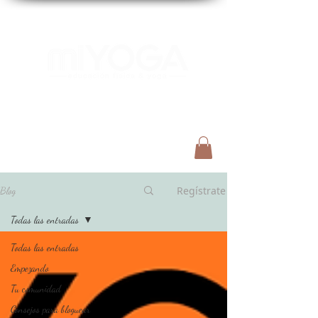
Menú
Regístrate
Blog
Todas las entradas
Todas las entradas
Empezando
Tu comunidad
Consejos para bloguear