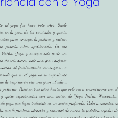
riencia con el Yoga
o al yoga fue hace siete años. Suelo 
 en la zona de las cervicales y quería 
rcicio para corregir la postura y estirar 
e parecía estar aprisionado. En ese 
 Hatha Yoga y aunque solo pude ser 
do de seis meses, noté una gran mejoría 
isitas al fisioterapeuta comenzaron a 
prendí que en el yoga no es importante 
que la respiración era una gran aliada a 
s posturas. Pasaron tres años hasta que volviera a encontrarme con el
 y quise experimentar con una sesión de Yoga Nidra. Necesitaba 
o de yoga que logra inducirte en un sueño profundo. Volví a conectar c
ba que le prestara atención y comencé de nuevo la práctica regular 
 fase era que no sabía respirar y que me costaba muchísimo hacerlo 