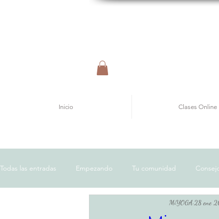
Inicio
Clases Online
Todas las entradas
Empezando
Tu comunidad
Consejo
MiYOGA
28 ene 
Bienestar
Salud
Crecimiento Personal
Ejercicio 