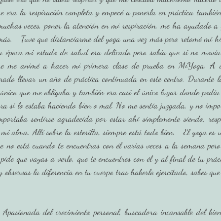
e era la respiración completa y empecé a ponerla en práctica también
uchas veces, poner la atención en mi respiración, me ha ayudado a ge
ás.   Tuve que distanciarme del yoga una vez más pero retomé mi his
 época mi estado de salud era delicado pero sabía que si no movía 
que me animé a hacer mi primera clase de prueba en MiYoga. A d
rado llevar un año de práctica continuada en este centro. Durante lo
 único que me obligaba y también era casi el único lugar donde podía 
a si lo estaba haciendo bien o mal. No me sentía juzgada, y no impor
mportaba sentirse agradecida por estar ahí simplemente siendo, resp
mi alma. Allí sobre la esterilla, siempre está todo bien.   El yoga es
que no está cuando te encuentras con él varias veces a la semana per
 pide que vayas a verlo, que te encuentres con él y al final de tu prác
asionada del crecimiento personal, buscadora incansable del biene