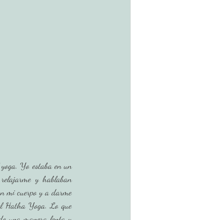
 yoga. Yo estaba en un 
relajarme y hablaban 
on mi cuerpo y a darme 
del Hatha Yoga. Lo que 
de una manera lenta y 