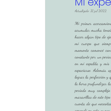
Mi expe
Actualizado:
31 jul 2022
Educación
Mi primer acercamient
acumular mucha tensión
hacer algún tipo de eje
mi cuerpo que siempr
momento comencé con
constante por un perio
en mi espalda y mis v
espaciarse. Además, a
lograr la perfección y 
la hora profundizar la
período muy complejo
maravillas de este tip
cuenta de que necesita
aprendí en esta nueva