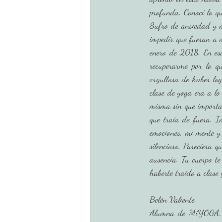
profunda. Conocí lo qu
Sufro de ansiedad y m
impedir que fueran a m
enero de 2018. En esa
recuperarme por lo 
orgullosa de haber log
clase de yoga era a lo
misma sin que importar
que traía de fuera. I
emociones, mi mente y 
silencioso. Pareciera 
ausencia. Tu cuerpo te
Belén Valiente
Alumna de MiYOGA. Ap