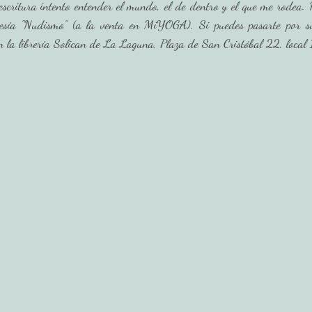
 escritura intento entender el mundo, el de dentro y el que me rodea. 
esía "Nudismo" (a la venta en MiYOGA). Si puedes pasarte por su s
la librería Solican de La Laguna, Plaza de San Cristóbal 22, local 