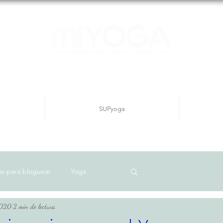
SUPyoga
s para bloguear
Yoga
Inicia sesión/ Regíst
2020
2 min de lectura
Físico
Meditación