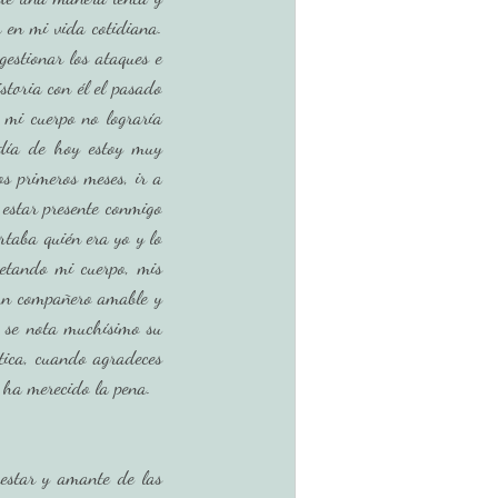
 en mi vida cotidiana. 
stionar los ataques e 
toria con él el pasado 
mi cuerpo no lograría 
ía de hoy estoy muy 
s primeros meses, ir a 
estar presente conmigo 
taba quién era yo y lo 
etando mi cuerpo, mis 
 un compañero amable y 
o se nota muchísimo su 
tica, cuando agradeces 
haberte traído a clase y observas la diferencia en tu cuerpo tras haberlo ejercitado, sabes que ha merecido la pena.   
star y amante de las 