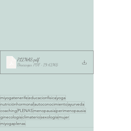
PLENAS
.pdf
Descargar PDF • 19.42MB
miyogatenerife
educacionfisica
yoga
nutriciónhormonal
autoconocimiento
ayurveda
coaching
PLENAS
menopausia
perimenopausia
ginecología
climaterio
sexología
mujer
miyogaplenas