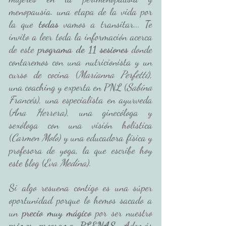
menopausia. una etapa de la vida por 
la que
 todas
 vamos a transitar... Te 
invito a leer toda la información acerca 
de este 
programa de 11 sesiones
 donde 
contaremos con una nutricionista y un 
curso de cocina (
Marianna Perfetti
), 
una coaching y experta en PNL (
Sabina 
Francés
), una especialista en ayurveda 
(
Ana Herrera
), una ginecóloga y 
sexóloga con una visión holística 
(
Carmen Molo
) y una educadora física y 
profesora de yoga, la que escribe hoy 
este blog (
Eva Medina
). 
Si algo resuena contigo es una súper 
oportunidad porque lo hemos sacado a 
un
 precio muy mágico
 por ser nuestro
primer programa PLENAS
. Además 