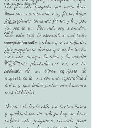
Consejos para bloguear
por fin, este proyecto que nació hace 
años con una intención muy firme, haya 
Yoga
ido creciendo, tomando forma y hoy por 
Bienestar
fin vea la luz. Poco más voy a añadir, 
Salud
pues está todo lo esencial, o casi todo, 
recogido en este archivo que os adjunto. 
Crecimiento Personal
Sí me gustaría deciros que no he hecho 
Ejercicio Físico
esto sola, aunque la idea y la semilla 
Meditación
haya sido plantada por mi, me he 
rodeado de un súper equipazo de 
Educación
mujeres, cada una con una especialidad 
única y que todas juntas nos hacemos 
más PLENAS 
Después de tanto esfuerzo, tantas horas 
y quebraderos de cabeza hoy se hace 
público este programa pensado para 
mujeres en la perimenopausia y 