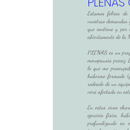
PLENAS 
Estamos felices d
Educación
vuestras demandas y
que contiene y por
abiertamente de l
PLENAS es un proyec
menopausia precoz. 
lo que me preocupab
haberme formado (y
rodeado de un equip
verá afectada en est
En estas cinco char
ejercicio físico, h
profundizando en 