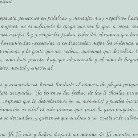
nitud. 
opausia pensamos en palabras y mensajes muy negativos haci
mujeres, no es suficiente la carga que con la que, a veces, ca
os arrojar luz y compartir juntas, entender el camino que ten
herramientas necesarias, a contrarrestar mejor los síntomas, a
s mismas y la gente que nos rodea... queremos que descubras tu
o, como todo proceso, hay que atravesarlo y el cómo lo haga
ísico, mental y emocional. 
s y acompañaros hemos limitado el número de plazas porque,
táis arropadas. Ya tenemos las fechas de las 5 charlas princi
 sorpresa que te desvelaremos en su momento) y puedes inscrib
rmación es vital es este proceso que, para la gran mayoría, e
es se derrumban y queremos que vuelvas a re-construirte sabi
na 1h 15 min y habrá después un mínimo de 15 minutos má