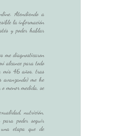
ine. Atendiendo a 
ible la información 
tés y poder hablar 
s me diagnosticaron 
i alcance para todo 
a mis 46 años, tras 
s avanzando) me he 
 o menor medida, se 
ualidad, nutrición, 
s para poder seguir 
 una etapa que de 