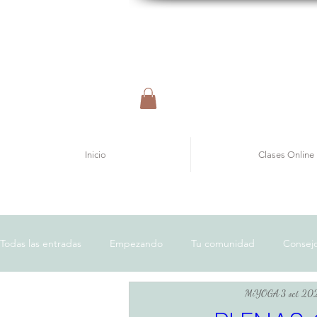
Inicio
Clases Online
Todas las entradas
Empezando
Tu comunidad
Consejo
MiYOGA
3 oct 20
Bienestar
Salud
Crecimiento Personal
Ejercicio 