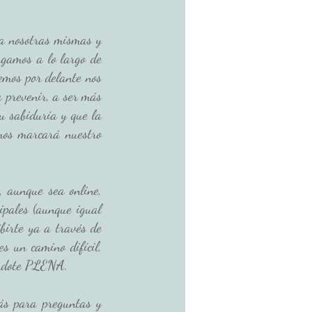
a nosotras mismas y 
rgamos a lo largo de 
emos por delante nos 
 prevenir, a ser más 
 sabiduría y que la 
mos marcará nuestro 
 aunque sea online, 
pales (aunque igual 
irte ya a través de 
s un camino difícil, 
éndote PLENA. 
s para preguntas y 