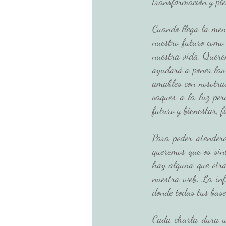
transformación y ple
Cuando llega la men
nuestro futuro como 
nuestra vida. Querem
ayudará a poner las 
amables con nosotra
saques a la luz per
futuro y bienestar, f
Para poder atendero
queremos que os sin
hay alguna que otra
nuestra web. La info
donde todas tus bas
Cada charla dura u