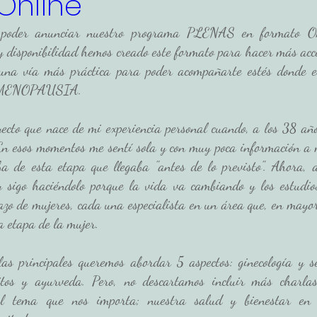
Online
e poder anunciar nuestro programa PLENAS en formato Onl
 disponibilidad hemos creado este formato para hacer más acces
 una vía más práctica para poder acompañarte estés donde es
a MENOPAUSIA. 
to que nace de mi experiencia personal cuando, a los 38 año
En esos momentos me sentí sola y con muy poca información a m
a de esta etapa que llegaba "antes de lo previsto". Ahora, 
 sigo haciéndolo porque la vida va cambiando y los estudio
azo de mujeres, cada una especialista en un área que, en mayor
a etapa de la mujer. 
las principales queremos abordar 5 aspectos: ginecología y sex
ábitos y ayurveda. Pero, no descartamos incluir más charla
el tema que nos importa; nuestra salud y bienestar en