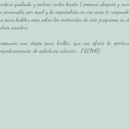
edará grabada y podrás verlas hasta 1 semana después y envi
s personales por mail y la especialista en ese área te respond
o para hablar más sobre los contenidos de este programa en di
drás acceder). 
pausia una etapa para brillar, que nos ofrece la oportun
empoderamiento, de sabiduría interior... PLENAS