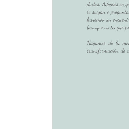
dudas. Además se qu
te surjan o pregunta
haremos un encuentr
(aunque no tengas po
Hagamos de la meno
transformación, de 