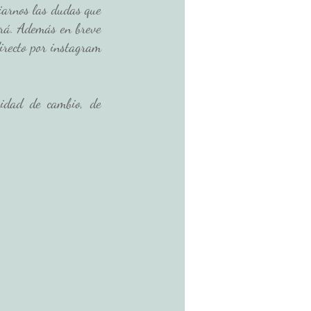
arnos las dudas que 
erá. Además en breve 
recto por instagram 
idad de cambio, de 