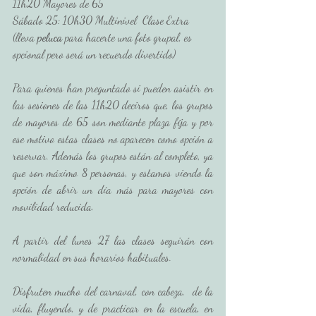
11h20 Mayores de 65
Sábado 25: 10h30 Multinivel  Clase Extra 
(lleva 
peluca
 para hacerte una foto grupal, es 
opcional pero será un recuerdo divertido)
Para quienes han preguntado si pueden asistir en 
las sesiones de las 11h20 deciros que, los grupos 
de mayores de 65 son mediante plaza fija y por 
ese motivo estas clases no aparecen como opción a 
reservar. Además los grupos están al completo, ya 
que son máximo 8 personas, y estamos viendo la 
opción de abrir un día más para mayores con 
movilidad reducida. 
A partir del lunes 27 las clases seguirán con 
normalidad en sus horarios habituales.
Disfruten mucho del carnaval, con cabeza,  de la 
vida, fluyendo, y de practicar en la escuela, en 