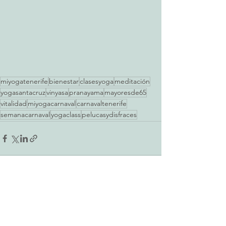
miyogatenerife
bienestar
clasesyoga
meditación
yogasantacruz
vinyasa
pranayama
mayoresde65
vitalidad
miyogacarnaval
carnavaltenerife
semanacarnaval
yogaclass
pelucasydisfraces
Entradas recientes
Ver todo