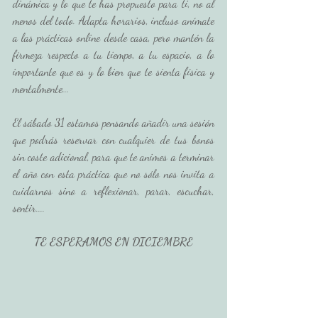
dinámica y lo que te has propuesto para ti, no al 
menos del todo. Adapta horarios, incluso anímate 
a las prácticas online desde casa, pero mantén la 
firmeza respecto a tu tiempo, a tu espacio, a lo 
importante que es y lo bien que te sienta física y 
mentalmente...
El sábado 31 estamos pensando añadir una sesión 
que podrás reservar con cualquier de tus bonos 
sin coste adicional, para que te animes a terminar 
el año con esta práctica que no sólo nos invita a 
cuidarnos sino a reflexionar, parar, escuchar, 
sentir.... 
TE ESPERAMOS EN DICIEMBRE