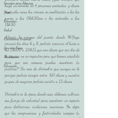
Consejos para bloguear
haya un mínimo de 4 personas anotadas, y clases 
puntuales como los viernes en meditación, o los los 
Yoga
jueves a las 06h30am o los miércoles a las 
Bienestar
18h30. 
Salud
Además la semana del puente, donde MiYoga 
Crecimiento Personal
cerrará los días 6 y 8, podréis reservar el lunes a 
Ejercicio Físico
las 15h00 o 20h15 que son clases que ese día de 
la semana no se imparten pero que hemos añadido 
Meditación
para que esa semana puedas mantener tu 
Educación
práctica!! Un mes de diciembre que aunque no lo 
parezca podrás escoger entre  60 clases y nuestro 
grupos de mayores podrán asistir a 13 clases. 
Diciembre es la época donde más debemos cultivar 
esa fuerza de voluntad para mantener un espacio 
para dedicarnos, cuidarnos, movernos. No dejes 
que los compromisos y festividades rompan tu 