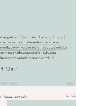
miyogatenerife
bienestar
clasesyoga
miyoga
cuerpomente
yogatenerife
yogacanarias
meditación
vinyasa
pranayama
educacionfisica
confianza
hathayoga
equilibrio
yinyoga
fuerzadevoluntad
horariosdiciembre
Entradas recientes
Ver todo