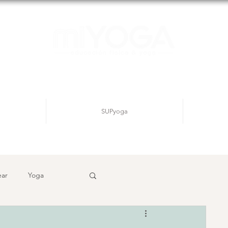
SUPyoga
ear
Yoga
Inicia sesión/ Regístrate
ditación