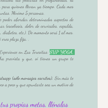
ta para quienes llevan ya tiempo. Cada mes 
puntas. Mínimo 5 personas.
 poder abordar determinados aspectos de 
r (escoliosis, dolor de cervicales, espalda, 
 diabetes, etc.). De momento será 1 al mes. 
eres plaza fija. .
xperience en Las Teresitas: 
SUP YOGA, 
a prevista y que, si tienes un grupo te 
sapp (sólo mensajes escritos).
 Sin más te 
co a poco y que apuntarte sea un motivo de 
us propias metas, llénalas 