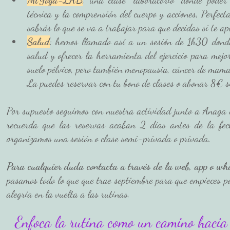
técnica y la comprensión del cuerpo y acciones, Perfec
sabrás lo que se va a trabajar para que decidas si te a
Salud
: hemos llamado así a un sesión de 1h30 donde
salud y ofrecer la herramienta del ejercicio para mejora
suelo pélvico, pero también menopausia, cáncer de mama,
La puedes reservar con tu bono de clases o abonar 8€ si 
Por supuesto seguimos con nuestra actividad junto a Anaga E
recuerda que las reservas acaban 2 días antes de la fech
organizamos una sesión o clase semi-privada o privada. 
Para cualquier duda contacta a través de la web, app o what
pasamos todo lo que que trae septiembre para que empieces po
alegría en la vuelta a las rutinas. 
Enfoca la rutina como un camino hacia t