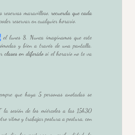
s reservas maravilloso, 
recuerda que cada 
poder reservar en cualquier horario. 
o
 el lunes 8. Nunca imaginamos que este 
cómodas y bien a través de una pantalla. 
er
 clases en diferido
 si el horario no te va 
iempre que haya 5 personas anotadas se 
" la sesión de los miércoles a las 15h30 
otro ritmo y trabajar postura a postura, con 
 estudia las posturas en profundidad, la 