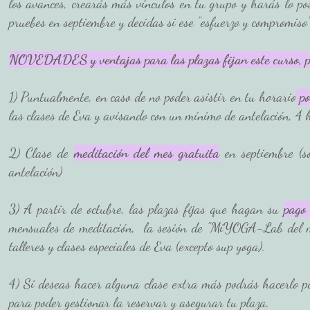
los avances, crearás más vínculos en tu grupo y harás lo po
pruebes en septiembre y decidas si ese "esfuerzo y compromiso
NOVEDADES y ventajas para las plazas fijan este curso, p
1) Puntualmente, en caso de no poder asistir en tu horario
 p
las clases de Eva y avisando con un mínimo de antelación, 4 
2) Clase de
meditación del mes gratuita
 en septiembre (s
antelación)
3) A partir de octubre, las plazas fijas que hagan su 
pago 
mensuales de meditación,  la sesión de "MiYOGA-Lab del m
talleres y clases especiales de Eva (excepto sup yoga).
4) Si deseas hacer alguna clase extra más podrás hacerlo 
para poder gestionar la reservar y asegurar tu plaza. 