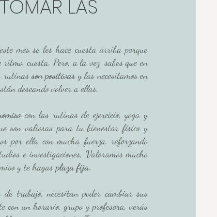
ETOMAR LAS
ste mes se les hace cuesta arriba porque 
 ritmo, cuesta. Pero, a la vez, sabes que en 
s rutinas
 son positivas
 y las necesitamos en 
stán deseando volver a ellas. 
romiso
 con las rutinas de ejercicio, yoga y 
e son valiosas para tu bienestar físico y 
s por ella con mucha fuerza, reforzando 
studios e investigaciones, Valoramos mucho 
omiso y te hagas
 plaza fija.
s de trabajo, necesitan poder cambiar sus 
e con un horario, grupo y profesora, verás 