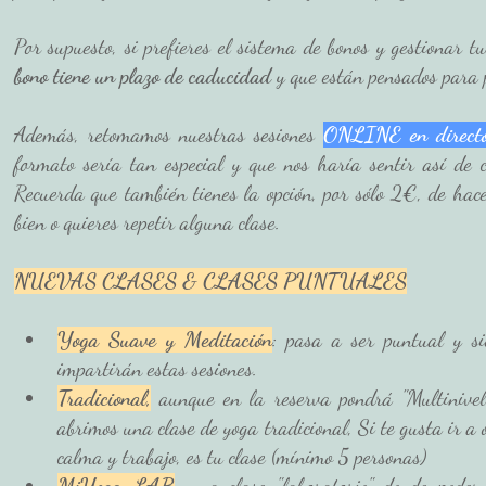
Por supuesto, si prefieres el sistema de bonos y gestionar tu
bono tiene un plazo de caducidad
 y que están pensados para 
Además, retomamos nuestras sesiones 
ONLINE en direct
formato sería tan especial y que nos haría sentir así de 
Recuerda que también tienes la opción, por sólo 2€, de hac
bien o quieres repetir alguna clase.
NUEVAS CLASES & CLASES PUNTUALES
Yoga Suave y Meditación
: pasa a ser puntual y s
impartirán estas sesiones.
Tradicional,
 aunque en la reserva pondrá "Multinivel
abrimos una clase de yoga tradicional, Si te gusta ir a 
calma y trabajo, es tu clase (mínimo 5 personas)
MiYoga-LAB
, una clase "laboratorio" donde poder