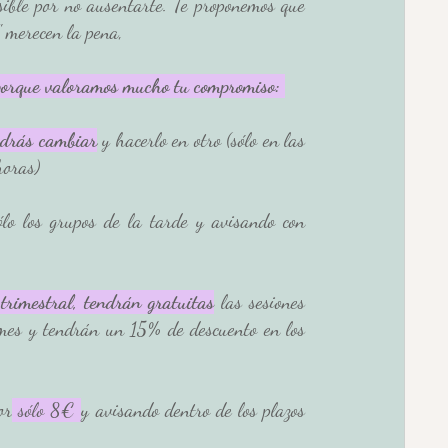
sible por no ausentarte. Te proponemos que 
" merecen la pena, 
orque valoramos mucho tu compromiso: 
odrás cambiar
 y hacerlo en otro (sólo en las 
horas)
ólo los grupos de la tarde y avisando con 
trimestral, tendrán gratuitas
 las sesiones 
es y tendrán un 15% de descuento en los 
po
r sólo 8€ 
y avisando dentro de los plazos 