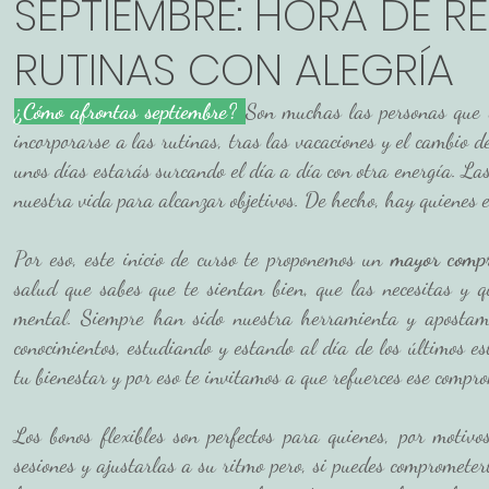
SEPTIEMBRE: HORA DE R
RUTINAS CON ALEGRÍA
ión
¿Cómo afrontas septiembre?
Son muchas las personas que e
incorporarse a las rutinas, tras las vacaciones y el cambio de
unos días estarás surcando el día a día con otra energía. La
nuestra vida para alcanzar objetivos. De hecho, hay quienes e
Por eso, este inicio de curso te proponemos un
 mayor comp
salud que sabes que te sientan bien, que las necesitas y qu
mental. Siempre han sido nuestra herramienta y apostamo
conocimientos, estudiando y estando al día de los últimos e
tu bienestar y por eso te invitamos a que refuerces ese compr
Los bonos flexibles son perfectos para quienes, por motivo
sesiones y ajustarlas a su ritmo pero, si puedes comprometert