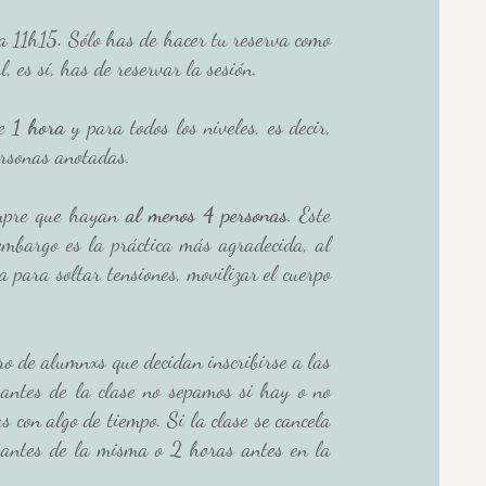
a 11h15
. 
Sólo has de hacer tu reserva como 
 es sí, has de reservar la sesión. 
e 
1 hora
 y para todos los niveles, es decir, 
rsonas anotadas. 
empre que hayan 
al menos 4 personas
. Este 
mbargo es la práctica más agradecida, al 
a para soltar tensiones, movilizar el cuerpo 
o de alumnxs que decidan inscribirse a las 
 antes de la clase no sepamos si hay o no 
s con algo de tiempo. Si la clase se cancela 
 antes de la misma o 2 horas antes en la 