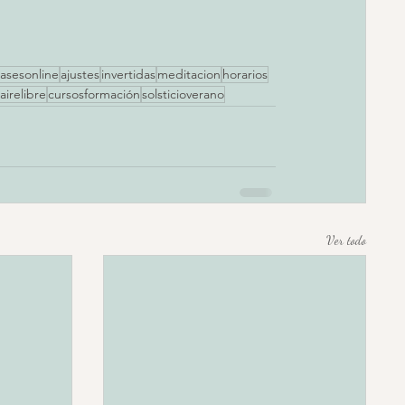
lasesonline
ajustes
invertidas
meditacion
horarios
airelibre
cursosformación
solsticioverano
Ver todo