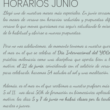
HORARIOS JUNIO
Llegó uno de nuestros meses más especiales. En junio cerram
ión
los meses de verano con horarios reducidos y propuestas di
verano lo que menos queríamos era seguir estudiando lo mism
de lo habitual y abrirse a nuevas propuestas. 
Pero no nos adelantemos, de momento tenemos a nuestro queri
el mes en el que se celebra el 
Día Internacional del YOG
práctica milenaria como una disciplina que aporta bien a l
motivo, 
el 21 de junio
, coincidiendo con el solsticio de ver
para celebrarlo, haremos 54 saludos al sol y una meditación.
Además, es el mes en el que recibimos a nuestro profesor más 
5 al 11,  nos dará 50h de formación en biomecánica aplicada
motivo, los días 
5 y 7 de junio no habrá clases por la tard
martes o jueves. 