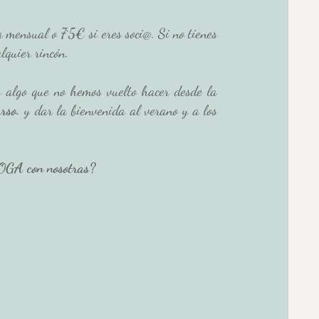
mensual o 7`5€ si eres soci@. Si no tienes 
lquier rincón. 
 algo que no hemos vuelto hacer desde la 
rso.
 y dar la bienvenida al verano y a los 
YOGA con nosotras? 