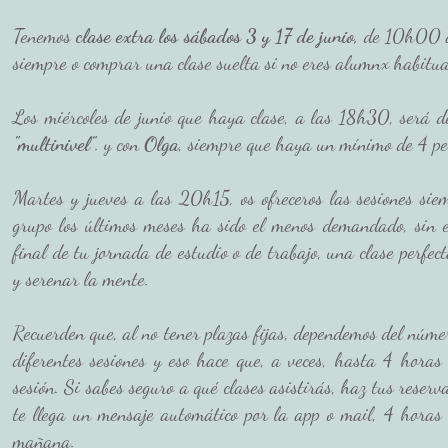
Tenemos 
clase extra los sábados 3 y 17 de junio, 
de 10h00 
siempre o comprar una clase suelta si no eres alumnx habitual,
Los miércoles de junio que haya clase, a las 18h30, será d
"multinivel"
. y con 
Olga
, siempre que haya un mínimo de 4 pe
Martes y jueves a las 20h15, os ofreceros las sesiones si
grupo los últimos meses ha sido el menos demandado, sin e
final de tu jornada de estudio o de trabajo, una clase perfect
y serenar la mente. 
Recuerden que, al no tener plazas fijas, dependemos del númer
diferentes sesiones y eso hace que, a veces, hasta 4 horas
sesión. Si sabes seguro a qué clases asistirás, haz tus reserva
te llega un mensaje automático por la app o mail, 4 horas
mañana. 