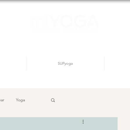
SUPyoga
ear
Yoga
Inicia sesión/ Regístrate
ditación