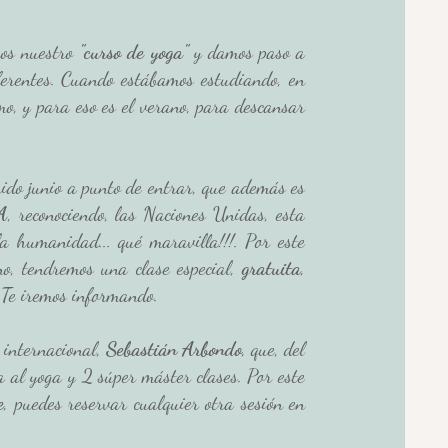
os nuestro
 "curso de yoga"
 y damos paso a 
ferentes. Cuando estábamos estudiando, en 
o, y para eso es el verano, para descansar 
do junio a punto de entrar, que además es 
A
, reconociendo, las Naciones Unidas, esta 
a humanidad... qué maravilla!!!. Por este 
ano, tendremos una clase especial, 
gratuita
, 
 Te iremos informando. 
internacional, 
Sebastián Arbondo
, que, del 
 al yoga y 2 súper máster clases. Por este 
e
, puedes reservar cualquier otra sesión en 