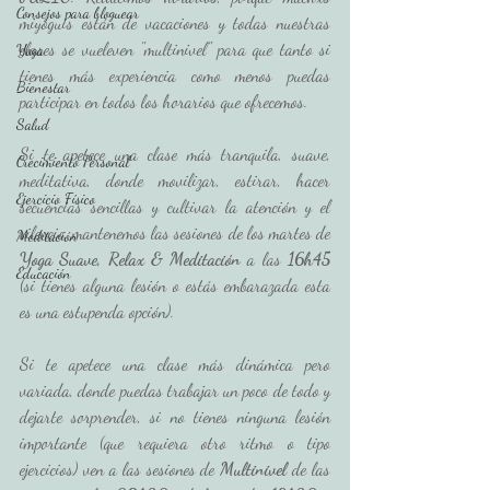
Consejos para bloguear
miyoguis están de vacaciones y todas nuestras 
clases se vueleven "multinivel" para que tanto si 
Yoga
tienes más experiencia como menos puedas 
Bienestar
participar en todos los horarios que ofrecemos. 
Salud
Si te apetece una clase más tranquila, suave, 
Crecimiento Personal
meditativa, donde movilizar, estirar, hacer 
Ejercicio Físico
secuencias sencillas y cultivar la atención y el 
silencio, mantenemos las sesiones de los martes de 
Meditación
Yoga Suave, Relax & Meditación
 a las 
16h45
Educación
(si tienes alguna lesión o estás embarazada esta 
es una estupenda opción).
Si te apetece una clase más dinámica pero 
variada, donde puedas trabajar un poco de todo y 
dejarte sorprender, si no tienes ninguna lesión 
importante (que requiera otro ritmo o tipo 
ejercicios) ven a las sesiones de 
Multinivel 
de las 