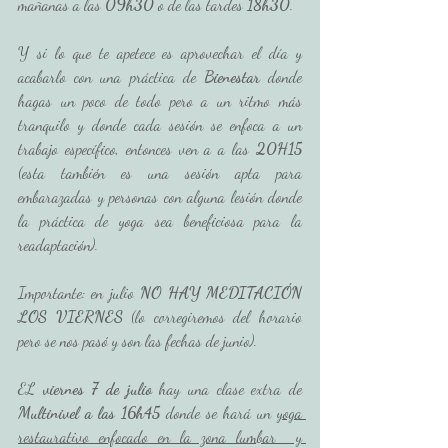
mañanas a las 
09h30
 o de las tardes
 18h30
.
Y si lo que te apetece es aprovechar el día y 
acabarlo con una práctica de 
Bienestar
 donde 
hagas un poco de todo pero a un ritmo más 
tranquilo y donde cada sesión se enfoca a un 
trabajo específico, entonces ven a a las 
20H15
(esta también es una sesión apta para 
embarazadas y personas con alguna lesión donde 
la práctica de yoga sea beneficiosa para la 
readaptación).
Importante: en julio 
NO HAY MEDITACIÓN 
LOS VIERNES
 (lo corregiremos del horario 
pero se nos pasó y son las fechas de junio).
EL 
viernes 7 de julio
 hay una clase extra de
Multinivel a las 16h45
 donde se hará un 
yoga 
restaurativo enfocado en la zona lumbar  y 