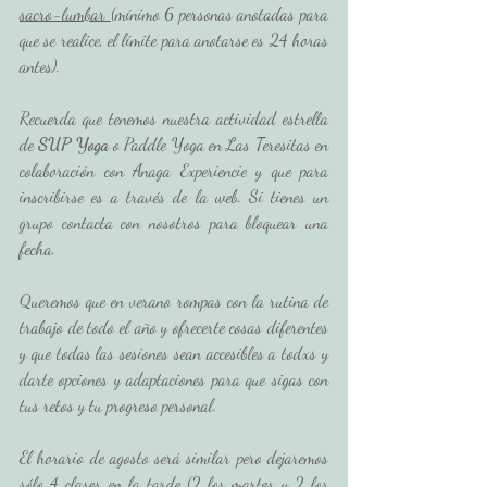
sacro-lumbar 
(mínimo 6 personas anotadas para 
que se realice, el límite para anotarse es 24 horas 
antes).
Recuerda que tenemos nuestra actividad estrella 
de 
SUP Yoga
 o Paddle Yoga en Las Teresitas en 
colaboración con Anaga Experiencie y que para 
inscribirse es a través de la web. Si tienes un 
grupo contacta con nosotros para bloquear una 
fecha. 
Queremos que en verano rompas con la rutina de 
trabajo de todo el año y ofrecerte cosas diferentes 
y que todas las sesiones sean accesibles a todxs y 
darte opciones y adaptaciones para que sigas con 
tus retos y tu progreso personal. 
El horario de agosto será similar pero dejaremos 
sólo 4 clases en la tarde (2 los martes y 2 los 