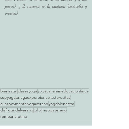
jueves), y 2 sesiones en la mañana (miércoles y 
viernes). 
bienestar
clasesyoga
yogacanarias
educacionfisica
supyoga
anagaexpereience
lasteresitas
cuerpoymente
yogaverano
yogabienestar
disfrutardelverano
julio
miyogaverano
romparlarutina