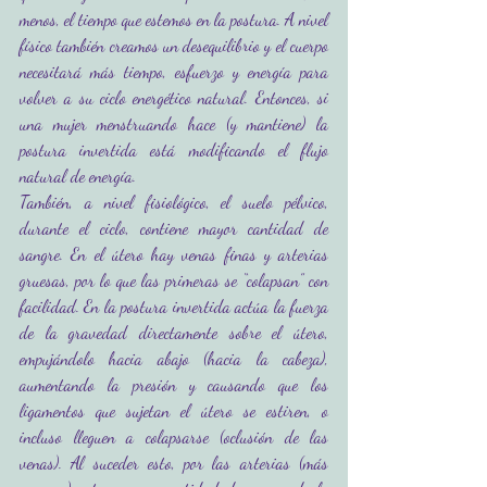
menos, el tiempo que estemos en la postura. A nivel 
físico también creamos un desequilibrio y el cuerpo 
necesitará más tiempo, esfuerzo y energía para 
volver a su ciclo energético natural. Entonces, si 
una mujer menstruando hace (y mantiene) la 
postura invertida está modificando el flujo 
natural de energía.
También, a nivel fisiológico, el suelo pélvico, 
durante el ciclo, contiene mayor cantidad de 
sangre. En el útero hay venas finas y arterias 
gruesas, por lo que las primeras se “colapsan” con 
facilidad. En la postura invertida actúa la fuerza 
de la gravedad directamente sobre el útero, 
empujándolo hacia abajo (hacia la cabeza), 
aumentando la presión y causando que los 
ligamentos que sujetan el útero se estiren, o 
incluso lleguen a colapsarse (oclusión de las 
venas). Al suceder esto, por las arterias (más 