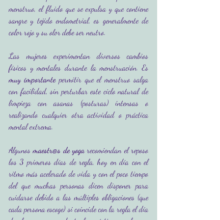
menstruo, el fluido que se expulsa y que contiene 
sangre y tejido endometrial, es generalmente de 
color rojo y su olor debe ser neutro.
Las mujeres experimentan diversos cambios 
físicos y mentales durante la menstruación. Es 
muy importante
 permitir que el menstruo salga 
con facilidad, sin perturbar este ciclo natural de 
limpieza con asanas (posturas) intensas o 
realizando cualquier otra actividad o práctica 
mental extrema. 
Algunos 
maestr@s de yoga
 recomiendan el reposo 
los 3 primeros días de regla, hoy en día con el 
ritmo más acelerado de vida y con el poco tiempo 
del que muchas personas dicen disponer para 
cuidarse debido a las múltiples obligaciones (que 
cada persona escoge) si coincide con la regla el día 