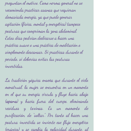
preguntan el motivo. Como norma general no se 
recomienda practicar asanas que requieran 
demasiada energía, ya que puede generar 
agitación (física, mental y energética) tampoco 
posturas que compriman la zona abdominal.  
Estos días podrían dedicarse a hacer una 
práctica suave o una práctica de meditación o 
simplemente descansar. Si practicas durante el 
período, si deberías evitar las posturas 
invertidas.
La tradición yóguica enseña que durante el ciclo 
menstrual, la mujer se encuentra en un momento 
en el que su energía circula y fluye hacia abajo 
(
apana
) y hacia fuera del cuerpo, eliminando 
residuos y toxinas. Es un momento de 
purificación, de “soltar”. Por tanto al hacer una 
postura invertida se invierte ese flujo energético 
(pránico) y se cambia la polaridad durante, al 