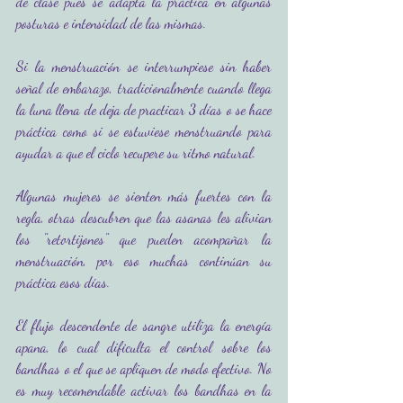
de clase pues se adapta la práctica en algunas 
posturas e intensidad de las mismas.
Si la menstruación se interrumpiese sin haber 
señal de embarazo, tradicionalmente cuando llega 
la luna llena de deja de practicar 3 días o se hace 
práctica como si se estuviese menstruando para 
ayudar a que el ciclo recupere su ritmo natural. 
Algunas mujeres se sienten más fuertes con la 
regla, otras descubren que las asanas les alivian 
los "retortijones" que pueden acompañar la 
menstruación, por eso muchas continúan su 
práctica esos días.
El flujo descendente de sangre utiliza la energía 
apana, lo cual dificulta el control sobre los 
bandhas o el que se apliquen de modo efectivo. No 
es muy recomendable activar los bandhas en la 