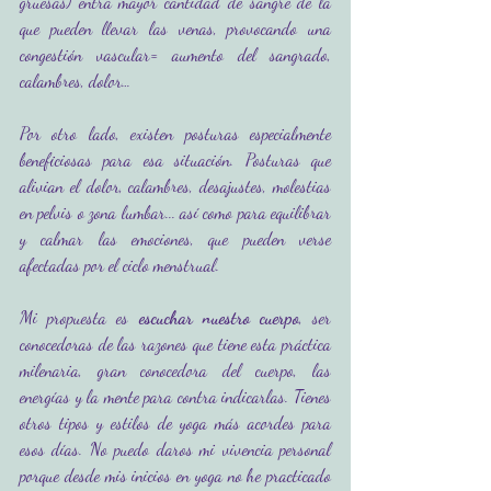
gruesas) entra mayor cantidad de sangre de la 
que pueden llevar las venas, provocando una 
congestión vascular= aumento del sangrado, 
calambres, dolor…
Por otro lado, existen posturas especialmente 
beneficiosas para esa situación. Posturas que 
alivian el dolor, calambres, desajustes, molestias 
en pelvis o zona lumbar... así como para equilibrar 
y calmar las emociones, que pueden verse 
afectadas por el ciclo menstrual. 
Mi propuesta es 
escuchar nuestro cuerpo
, ser 
conocedoras de las razones que tiene esta práctica 
milenaria, gran conocedora del cuerpo, las 
energías y la mente para contra indicarlas. Tienes 
otros tipos y estilos de yoga más acordes para 
esos días. No puedo daros mi vivencia personal 
porque desde mis inicios en yoga no he practicado 