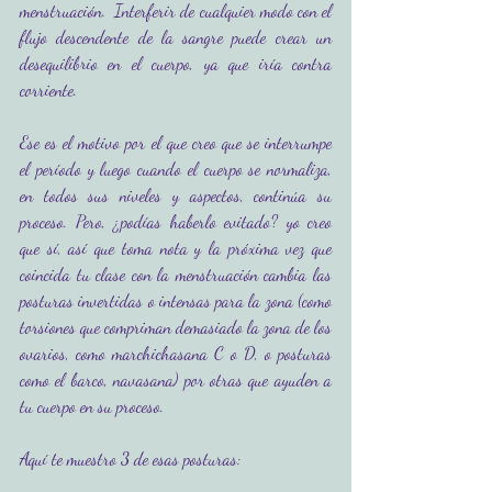
menstruación.  Interferir de cualquier modo con el 
flujo descendente de la sangre puede crear un 
desequilibrio en el cuerpo, ya que iría contra 
corriente. 
Ese es el motivo por el que creo que se interrumpe 
el período y luego cuando el cuerpo se normaliza, 
en todos sus niveles y aspectos, continúa su 
proceso. Pero, ¿podías haberlo evitado? yo creo 
que sí, así que toma nota y la próxima vez que 
coincida tu clase con la menstruación cambia las 
posturas invertidas o intensas para la zona (como 
torsiones que compriman demasiado la zona de los 
ovarios, como marchichasana C o D, o posturas 
como el barco, navasana) por otras que ayuden a 
tu cuerpo en su proceso.
Aquí te muestro 3 de esas posturas: