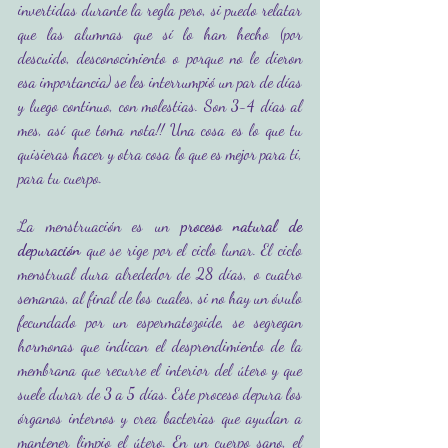
invertidas durante la regla pero, si puedo relatar 
que las alumnas que sí lo han hecho (por 
descuido, desconocimiento o porque no le dieron 
esa importancia) se les interrumpió un par de días 
y luego continuo, con molestias. Son 3-4 días al 
mes, así que toma nota!! Una cosa es lo que tu 
quisieras hacer y otra cosa lo que es mejor para ti, 
para tu cuerpo.
La menstruación es un 
proceso natural de 
depuración
 que se rige por el ciclo lunar. El ciclo 
menstrual dura alrededor de 28 días, o cuatro 
semanas, al final de los cuales, si no hay un óvulo 
fecundado por un espermatozoide, se segregan 
hormonas que indican el desprendimiento de la 
membrana que recurre el interior del útero y que 
suele durar de 3 a 5 días. Este proceso depura los 
órganos internos y crea bacterias que ayudan a 
mantener limpio el útero. En un cuerpo sano, el 