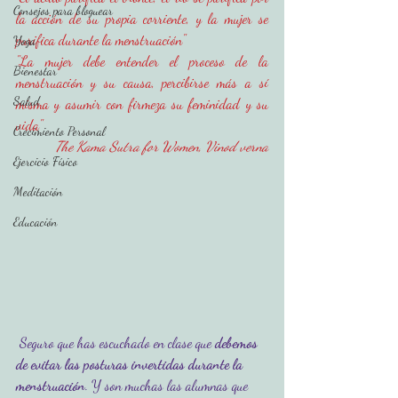
Consejos para bloguear
la acción de su propia corriente, y la mujer se 
purifica durante la menstruación" 
Yoga
"La mujer debe entender el proceso de la 
Bienestar
menstruación y su causa, percibirse más a sí 
Salud
misma y asumir con firmeza su feminidad y su 
vida"
Crecimiento Personal
The Kama Sutra for Women, Vinod verna
Ejercicio Físico
Meditación
Educación
Seguro que has escuchado en clase que 
debemos 
de evitar las posturas invertidas durante la 
menstruación
. Y son muchas las alumnas que 