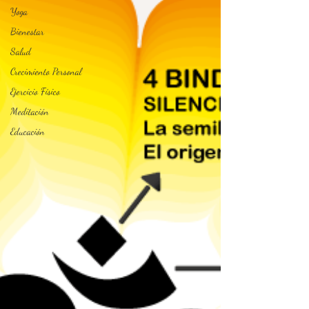
Yoga
Bienestar
Salud
Crecimiento Personal
Ejercicio Físico
Meditación
Educación