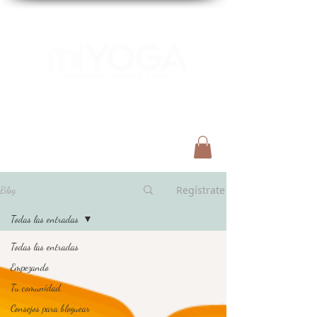
Menú
Regístrate
Blog
Todas las entradas
Todas las entradas
Empezando
Tu comunidad
Consejos para bloguear