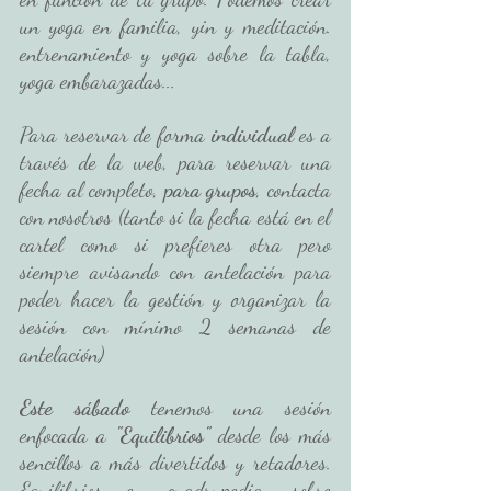
un yoga en familia, yin y meditación. 
entrenamiento y yoga sobre la tabla, 
yoga embarazadas... 
Para reservar de forma
 individual
 es a 
través de la web, para reservar una 
fecha al completo, 
para grupos
, contacta 
con nosotros (tanto si la fecha está en el 
cartel como si prefieres otra pero 
siempre avisando con antelación para 
poder hacer la gestión y organizar la 
sesión con mínimo 2 semanas de 
antelación)
Este sábado
 tenemos una sesión 
enfocada a 
"Equilibrios"
 desde los más 
sencillos a más divertidos y retadores. 
Equilibrios en cuadrupedia, sobre 