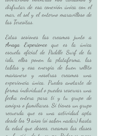
disfrutar de esa conexión única con el 
mar, el sol y el entorno maravilloso de 
las Teresitas.
Estas sesiones las creamos junto a 
Anaga Experience
 que es la única 
escuela oficial de Paddle Surf de la 
isla, ellos ponen la plataforma, las 
tablas y esa energía de buen rollito 
mañanero y nosotras creamos una 
experiencia única. Puedes anotarte de 
forma individual o puedes reservar una 
fecha entera para ti y tu grupo de 
amigxs o familiares. Si tienes un grupo 
recuerda que es una actividad apta 
desde los 9 años (si saben nadar) hasta 
la edad que desees, creamos las clases 
en función de tu grupo. Podemos crear 