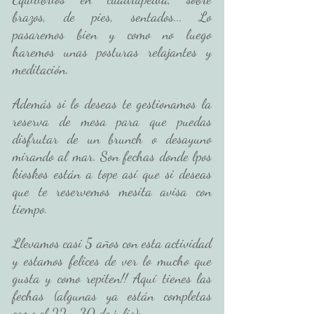
brazos, de pies, sentados... Lo 
pasaremos bien y como no luego 
haremos unas posturas relajantes y 
meditación. 
Además si lo deseas te gestionamos la 
reserva de mesa para que puedas 
disfrutar de un brunch o desayuno 
mirando al mar. Son fechas donde lpos 
kioskos están a tope así que si deseas 
que te reservemos mesita avisa con 
tiempo. 
Llevamos casi 5 años con esta actividad 
y estamos felices de ver lo mucho que 
gusta y como repiten!! Aquí tienes las 
fechas (algunas ya están completas 
como el 22 y 30 de julio):