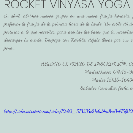
ROCKET VINYASA YOGA
En abril, abrimos nuevos grupos en una nueva franja horaria
ión
prefieren la franja de la primera hora de la tarde. Un estilo diná
posturas a lo que necesites, para asentar las bases que tú necesitas
descargar tu mente...Despega con Keishla, déjate llevar por sus cla
pone...
ABIERTO EL PLAZO DE INSCRIPCIÓN,
Martes/Jueves 07h45-
Martes 15h15-16h3
Sábados (consultar fecha m
https://video.wixstatic.com/video/79cbb1_573335e21c6d4ca8ae3c475fb1