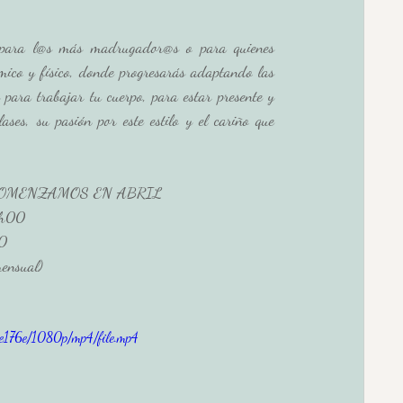
, para l@s más madrugador@s o para quienes 
mico y físico, donde progresarás adaptando las 
 para trabajar tu cuerpo, para estar presente y 
ses, su pasión por este estilo y el cariño que 
 COMENZAMOS EN ABRIL
9h00 
0
ensual)
9e176e/1080p/mp4/file.mp4