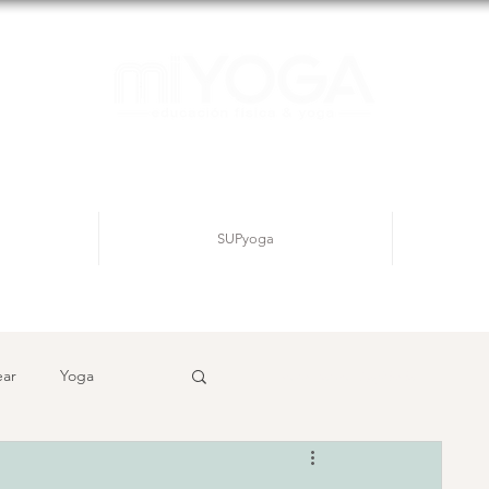
SUPyoga
ear
Yoga
Inicia sesión/ Regístrate
ditación