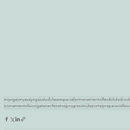
miyoga
vinyasa
yoga
salud
claseespecial
entrenamiento
flexibilidad
rock
icionamientofisico
gatenerife
retos
progresión
deporte
preparaciófísic