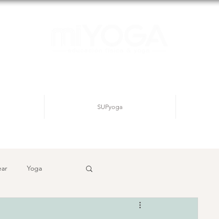
SUPyoga
ear
Yoga
Inicia sesión/ Regístrate
ditación