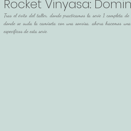
Rocket Vinyasa: Domin
Tras el éxito del taller, donde practicamos la serie 1 completa de 
ión
donde se suda la camiseta con una sonrisa, ahora hacemos una c
específicos de esta serie. 