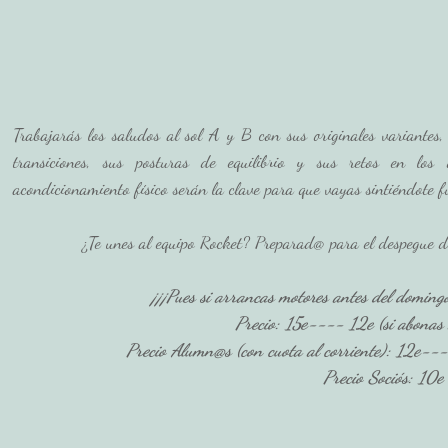
Trabajarás los saludos al sol A y B con sus originales variantes, 
transiciones, sus posturas de equilibrio y sus retos en los 
acondicionamiento físico serán la clave para que vayas sintiéndote f
¿Te unes al equipo Rocket? Preparad@ para el despegue de
¡¡¡Pues si arrancas motores antes del domingo
Precio: 15e---- 12e (si abonas 
Precio Alumn@s (con cuota al corriente): 12e---
Precio Sociós: 10e