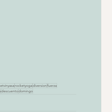
etvinyasa
rocketyoga
diversion
fuerza
a
descuento
domingo