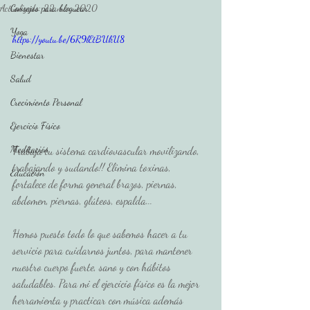
Actualizado:
Consejos para bloguear
22 mar 2020
Yoga
https://youtu.be/6R9lEtBUkU8
Bienestar
Salud
Crecimiento Personal
Ejercicio Físico
Meditación
Trabaja tu sistema cardiovascular movilizando, 
trabajando y sudando!! Elimina toxinas, 
Educación
fortalece de forma general brazos, piernas, 
abdomen, piernas, glúteos, espalda... 
Hemos puesto todo lo que sabemos hacer a tu 
servicio para cuidarnos juntos, para mantener 
nuestro cuerpo fuerte, sano y con hábitos 
saludables. Para mi el ejercicio físico es la mejor 
herramienta y practicar con música además 