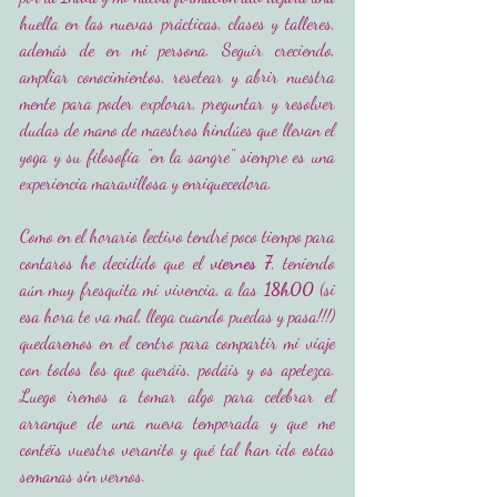
huella en las nuevas prácticas, clases y talleres, 
además de en mi persona. Seguir creciendo, 
ampliar conocimientos, resetear y abrir nuestra 
mente para poder explorar, preguntar y resolver 
dudas de mano de maestros hindúes que llevan el 
yoga y su filosofía "en la sangre" siempre es una 
experiencia maravillosa y enriquecedora. 
Como en el horario lectivo tendré poco tiempo para 
contaros he decidido que el 
viernes 7
, teniendo 
aún muy fresquita mi vivencia, a las 
18h00
 (si 
esa hora te va mal, llega cuando puedas y pasa!!!) 
quedaremos en el centro para compartir mi viaje 
con todos los que queráis, podáis y os apetezca. 
Luego iremos a tomar algo para celebrar el 
arranque de una nueva temporada y que me 
contéis vuestro veranito y qué tal han ido estas 
semanas sin vernos. 