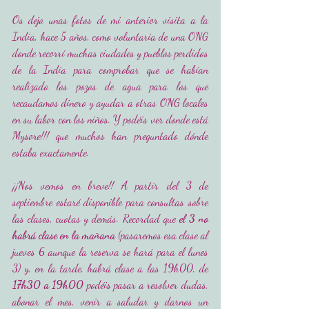
Os dejo unas fotos de mi anterior visita a la 
India, hace 5 años, como voluntaria de una ONG 
donde recorrí muchas ciudades y pueblos perdidos 
de la India para comprobar que se habían 
realizado los pozos de agua para los que 
recaudamos dinero y ayudar a otras ONG locales 
en su labor con los niños. Y podéis ver donde está 
Mysore!!! que muchos han preguntado dónde 
estaba exactamente.
¡¡Nos vemos en breve!! A partir del 3 de 
septiembre estaré disponible para consultas sobre 
las clases, cuotas y demás. Recordad que 
el 3 no 
habrá clase en la mañana
 (pasaremos esa clase al 
jueves 6 aunque la reserva se hará para el lunes 
3) y, en la tarde, habrá clase a las 19h00, de 
17h30 a 19h00
 podéis pasar a resolver dudas, 
abonar el mes, venir a saludar y darnos un 