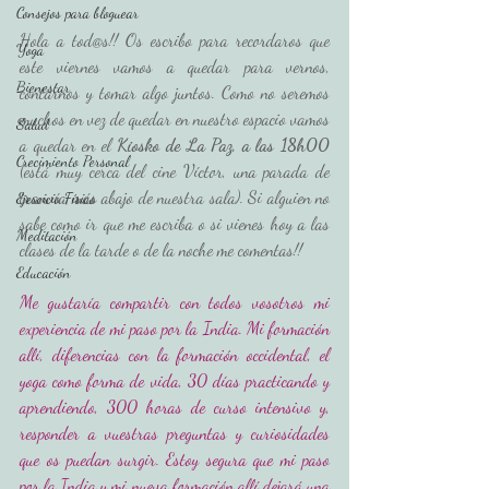
Consejos para bloguear
Hola a tod@s!! Os escribo para recordaros que 
Yoga
este viernes vamos a quedar para vernos, 
Bienestar
contarnos y tomar algo juntos. Como no seremos 
muchos en vez de quedar en nuestro espacio vamos 
Salud
a quedar en el 
Kiosko de La Paz, a las 18h00
Crecimiento Personal
(está muy cerca del cine Víctor, una parada de 
tranvía más abajo de nuestra sala). Si alguien no 
Ejercicio Físico
sabe como ir que me escriba o si vienes hoy a las 
Meditación
clases de la tarde o de la noche me comentas!! 
Educación
Me gustaría compartir con todos vosotros mi 
experiencia de mi paso por la India. Mi formación 
allí, diferencias con la formación occidental, el 
yoga como forma de vida, 30 días practicando y 
aprendiendo, 300 horas de curso intensivo y, 
responder a vuestras preguntas y curiosidades 
que os puedan surgir. Estoy segura que mi paso 
por la India y mi nueva formación allí dejará una 