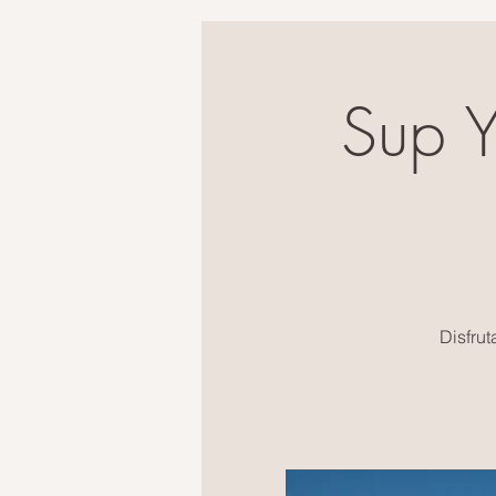
Sup Y
Disfrut