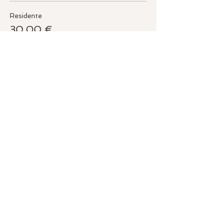
Residente
30,00 €
Socia MiYOGA
28,00 €
Compartir este evento