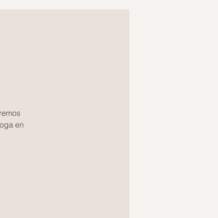
eremos
yoga en