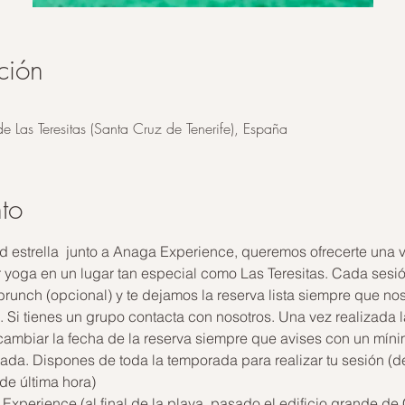
ción
de Las Teresitas (Santa Cruz de Tenerife), España
to
ad estrella  junto a Anaga Experience, queremos ofrecerte una v
r yoga en un lugar tan especial como Las Teresitas. Cada sesión
runch (opcional) y te dejamos la reserva lista siempre que nos
00. Si tienes un grupo contacta con nosotros. Una vez realiza
iar la fecha de la reserva siempre que avises con un míni
vada. Dispones de toda la temporada para realizar tu sesión (
de última hora)
xperience (al final de la playa, pasado el edificio grande de 