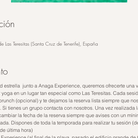
ción
de Las Teresitas (Santa Cruz de Tenerife), España
to
ad estrella  junto a Anaga Experience, queremos ofrecerte una v
r yoga en un lugar tan especial como Las Teresitas. Cada sesión
runch (opcional) y te dejamos la reserva lista siempre que nos
00. Si tienes un grupo contacta con nosotros. Una vez realiza
iar la fecha de la reserva siempre que avises con un míni
vada. Dispones de toda la temporada para realizar tu sesión (
de última hora)
xperience (al final de la playa, pasado el edificio grande de 