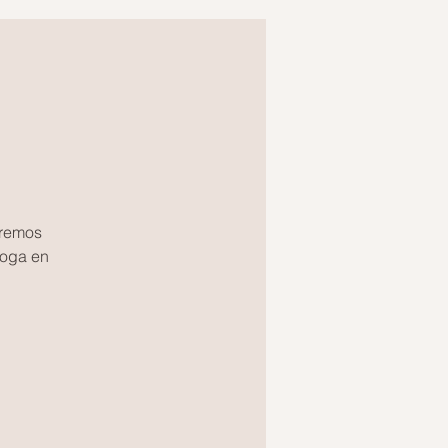
eremos
yoga en