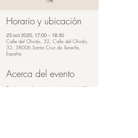
15€
Horario y ubicación
23 oct 2020, 17:00 – 18:30
Calle del Olvido, 32, Calle del Olvido,
32, 38006 Santa Cruz de Tenerife,
España
Acerca del evento
Por favor realiza el pago antes del dia 21 
para la confirmación de la reserva
Compartir este evento