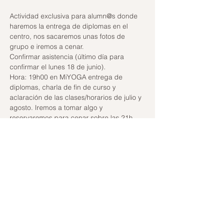
Actividad exclusiva para alumn@s donde 
haremos la entrega de diplomas en el 
centro, nos sacaremos unas fotos de 
Confirmar asistencia (último día para 
Hora: 19h00 en MiYOGA entrega de 
diplomas, charla de fin de curso y 
aclaración de las clases/horarios de julio y 
agosto. Iremos a tomar algo y 
reservaremos para cenar sobre las 21h 
(falta por determinar el sitio pero será en 
Santa Cruz).
Politica de cancelación
: ecríbenos a 
miyogatenerife@hotmail.com antes de 48h 
del evento
si cancelas con menos de 48h se te 
devuelve el 50% del importe, con menos 
de 24h no hay devoluciones. 
Gracias